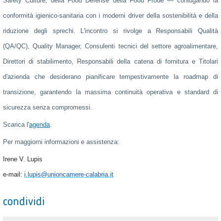
Safety Culture
, della
Food Defense
della
Food Frode
— coniugando la
conformità igienico-sanitaria con i moderni driver della sostenibilità e della
riduzione degli sprechi. L'incontro si rivolge a Responsabili Qualità
(QA/QC), Quality Manager, Consulenti tecnici del settore agroalimentare,
Direttori di stabilimento, Responsabili della catena di fornitura e Titolari
d'azienda che desiderano pianificare tempestivamente la roadmap di
transizione, garantendo la massima continuità operativa e standard di
sicurezza senza compromessi.
Scarica l'
agenda
.
Per maggiorni informazioni e assistenza:
Irene V. Lupis
e-mail:
i.lupis@unioncamere-calabria.it
condividi