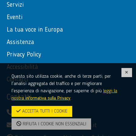
Servizi
Eventi
La tua voce in Europa
Assistenza
Privacy Policy
Accessibilità
Questo sito utilizza cookie, anche di terze parti, per
Contatti
l'analisi aggregata del traffico e per migliorare
l'esperienza di navigazione, per saperne di più
leggi la
Contatti
nostra
informativa sulla Privacy
.
ACCETTA TUTTI I COOKIE
(+39) 0968 51481
RIFIUTA I COOKIE NON ESSENZIALI
bridge@unioncamere-calabria.it