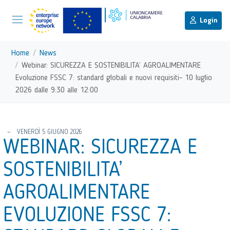
menu di scelta rapida
Menu di navigazione principale
torna al menu di scelta rapida
Login
Vai ai contenuti
Menu di navigazione
Home
News
Webinar: SICUREZZA E SOSTENIBILITA’ AGROALIMENTARE
Evoluzione FSSC 7: standard globali e nuovi requisiti- 10 luglio
2026 dalle 9:30 alle 12:00
torna al menu di scelta rapida
VENERDÌ 5 GIUGNO 2026
WEBINAR: SICUREZZA E
SOSTENIBILITA’
AGROALIMENTARE
EVOLUZIONE FSSC 7: