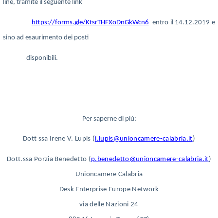
line, tramite il seguente link
https://forms.gle/KtsrTHFXoDnGkWcn6
entro il 14.12.2019 e
sino ad esaurimento dei posti
disponibili.
Per saperne di più:
Dott ssa Irene V. Lupis (
i.lupis@unioncamere-calabria.it
)
Dott.ssa Porzia Benedetto (
p.benedetto@unioncamere-calabria.it
)
Unioncamere Calabria
Desk Enterprise Europe Network
via delle Nazioni 24