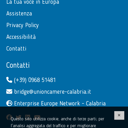
La tua voce in Europa
Assistenza
Privacy Policy
Accessibilità
Contatti
Contatti
(+39) 0968 51481
bridge@unioncamere-calabria.it
Enterprise Europe Network - Calabria
facebook
twitter
linkedin
youtube
Questo sito utilizza cookie, anche di terze parti, per
l'analisi aggregata del traffico e per migliorare