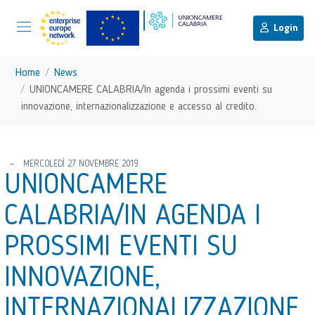
menu di scelta rapida
Menu di navigazione principale
torna al menu di scelta rapida
Login
Vai ai contenuti
Menu di navigazione
Home
News
UNIONCAMERE CALABRIA/In agenda i prossimi eventi su
innovazione, internazionalizzazione e accesso al credito.
torna al menu di scelta rapida
MERCOLEDÌ 27 NOVEMBRE 2019
UNIONCAMERE
CALABRIA/IN AGENDA I
PROSSIMI EVENTI SU
INNOVAZIONE,
INTERNAZIONALIZZAZIONE