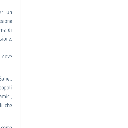
per un
ssione
eme di
sione,
, dove
Sahel,
opoli
amici,
li che