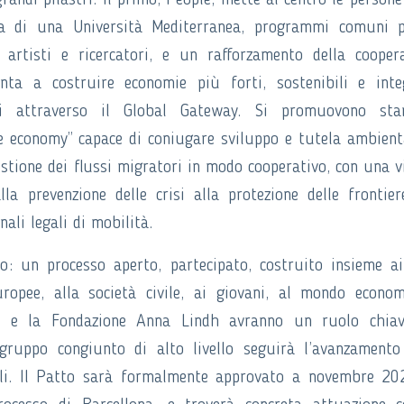
randi pilastri. Il primo, People, mette al centro le person
dea di una Università Mediterranea, programmi comuni p
 artisti e ricercatori, e un rafforzamento della cooper
nta a costruire economie più forti, sostenibili e inte
ti attraverso il Global Gateway. Si promuovono star
ue economy” capace di coniugare sviluppo e tutela ambienta
gestione dei flussi migratori in modo cooperativo, con una v
lla prevenzione delle crisi alla protezione delle frontier
ali legali di mobilità.
: un processo aperto, partecipato, costruito insieme ai
uropee, alla società civile, ai giovani, al mondo econo
n e la Fondazione Anna Lindh avranno un ruolo chiav
gruppo congiunto di alto livello seguirà l’avanzamento
ocali. Il Patto sarà formalmente approvato a novembre 20