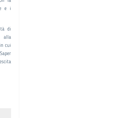
con la
e e i
ità di
e alla
in cui
 Saper
escita