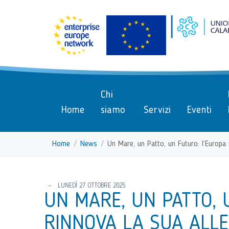
menu di scelta rapida
Vai ai contenuti
Menu di navigazione
Menu di navigazione principa
torna al menu di scelta rapida
Chi
Home
siamo
Servizi
Eventi
Home
News
Un Mare, un Patto, un Futuro: l’Europa 
torna al menu di scelta rapida
LUNEDÌ 27 OTTOBRE 2025
UN MARE, UN PATTO, 
RINNOVA LA SUA ALL