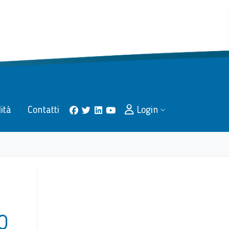
lità
Contatti
Login
facebook
twitter
linkedin
youtube
O