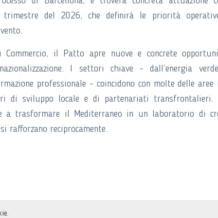
rocesso di Barcellona, e troverà concreta attuazione 
 trimestre del 2026, che definirà le priorità operativ
rvento.
di Commercio, il Patto apre nuove e concrete opportun
azionalizzazione. I settori chiave - dall’energia verd
formazione professionale - coincidono con molte delle aree 
 di sviluppo locale e di partenariati transfrontalieri.
re a trasformare il Mediterraneo in un laboratorio di cr
i si rafforzano reciprocamente.
ie.