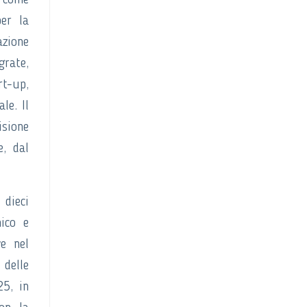
e come
er la
azione
grate,
t-up,
le. Il
isione
e, dal
 dieci
mico e
e nel
 delle
25, in