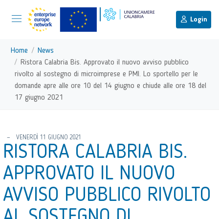
menu di scelta rapida
Menu di navigazione principale
torna al menu di scelta rapida
Login
Vai ai contenuti
Menu di navigazione
Home
News
Ristora Calabria Bis. Approvato il nuovo avviso pubblico
rivolto al sostegno di microimprese e PMI. Lo sportello per le
domande apre alle ore 10 del 14 giugno e chiude alle ore 18 del
17 giugno 2021
torna al menu di scelta rapida
VENERDÌ 11 GIUGNO 2021
RISTORA CALABRIA BIS.
APPROVATO IL NUOVO
AVVISO PUBBLICO RIVOLTO
AL SOSTEGNO DI