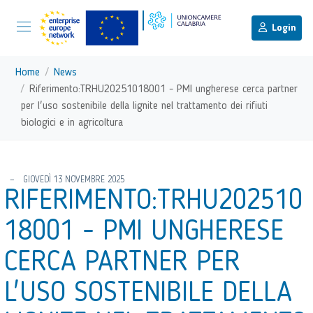
menu di scelta rapida
Menu di navigazione principale
torna al menu di scelta rapida
Login
Vai ai contenuti
Menu di navigazione
Home
News
Riferimento:TRHU20251018001 - PMI ungherese cerca partner
per l'uso sostenibile della lignite nel trattamento dei rifiuti
biologici e in agricoltura
torna al menu di scelta rapida
GIOVEDÌ 13 NOVEMBRE 2025
RIFERIMENTO:TRHU202510
18001 - PMI UNGHERESE
CERCA PARTNER PER
L'USO SOSTENIBILE DELLA