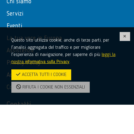
Chi siamo
Servizi
Eventi
La tua voce in Europa
Questo sito utilizza cookie, anche di terze parti, per
l'analisi aggregata del traffico e per migliorare
Assistenza
l'esperienza di navigazione, per saperne di più
leggi la
nostra
informativa sulla Privacy
.
Privacy Policy
Accessibilità
ACCETTA TUTTI I COOKIE
Contatti
RIFIUTA I COOKIE NON ESSENZIALI
Contatti
(+39) 0968 51481
bridge@unioncamere-calabria.it