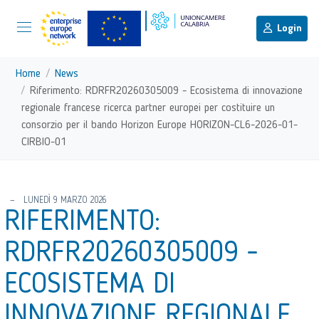
menu di scelta rapida
Menu di navigazione principale
torna al menu di scelta rapida
Login
Vai ai contenuti
Menu di navigazione
Home
News
Riferimento: RDRFR20260305009 - Ecosistema di innovazione
regionale francese ricerca partner europei per costituire un
consorzio per il bando Horizon Europe HORIZON-CL6-2026-01-
CIRBIO-01
torna al menu di scelta rapida
LUNEDÌ 9 MARZO 2026
RIFERIMENTO:
RDRFR20260305009 -
ECOSISTEMA DI
INNOVAZIONE REGIONALE