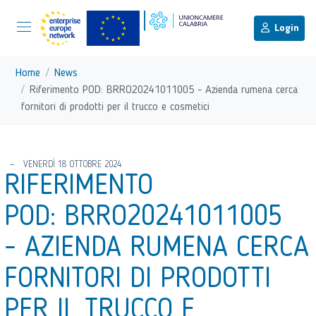
menu di scelta rapida
Menu di navigazione principale
torna al menu di scelta rapida
Login
Vai ai contenuti
Menu di navigazione
Home
News
Riferimento POD: BRRO20241011005 - Azienda rumena cerca
fornitori di prodotti per il trucco e cosmetici
torna al menu di scelta rapida
VENERDÌ 18 OTTOBRE 2024
RIFERIMENTO
POD: BRRO20241011005
- AZIENDA RUMENA CERCA
FORNITORI DI PRODOTTI
PER IL TRUCCO E