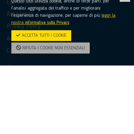
Questo sito utilizza cookie, anche di terze parti, per
La tua voce in Europa
l'analisi aggregata del traffico e per migliorare
Assistenza
l'esperienza di navigazione, per saperne di più
leggi la
nostra
informativa sulla Privacy
.
Privacy Policy
ACCETTA TUTTI I COOKIE
Accessibilità
RIFIUTA I COOKIE NON ESSENZIALI
Contatti
Contatti
(+39) 0968 51481
bridge@unioncamere-calabria.it
Enterprise Europe Network - Calabria
facebook
twitter
linkedin
youtube