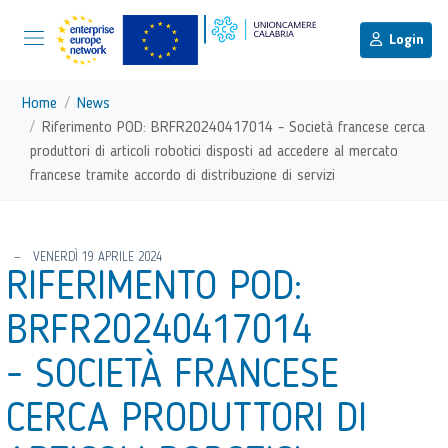
menu di scelta rapida
Menu di navigazione principale
torna al menu di scelta rapida
Login
Vai ai contenuti
Menu di navigazione
Home
News
Riferimento POD: BRFR20240417014 - Società francese cerca
produttori di articoli robotici disposti ad accedere al mercato
francese tramite accordo di distribuzione di servizi
torna al menu di scelta rapida
VENERDÌ 19 APRILE 2024
RIFERIMENTO POD:
BRFR20240417014
- SOCIETÀ FRANCESE
CERCA PRODUTTORI DI