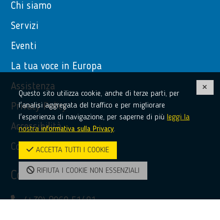
Chi siamo
Servizi
Eventi
La tua voce in Europa
Assistenza
Questo sito utilizza cookie, anche di terze parti, per
l'analisi aggregata del traffico e per migliorare
Privacy Policy
l'esperienza di navigazione, per saperne di più
leggi la
Accessibilità
nostra
informativa sulla Privacy
.
Contatti
ACCETTA TUTTI I COOKIE
RIFIUTA I COOKIE NON ESSENZIALI
Contatti
(+39) 0968 51481