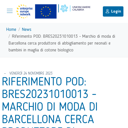
menu di scelta rapida
Menu di navigazione principale
torna al menu di scelta rapida
Login
Vai ai contenuti
Menu di navigazione
Home
News
Riferimento POD: BRES20231010013 - Marchio di moda di
Barcellona cerca produttore di abbigliamento per neonati e
bambini in maglia di cotone biologico
torna al menu di scelta rapida
VENERDÌ 24 NOVEMBRE 2023
RIFERIMENTO POD:
BRES20231010013 -
MARCHIO DI MODA DI
BARCELLONA CERCA