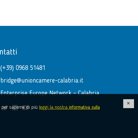
ntatti
(+39) 0968 51481
bridge@unioncamere-calabria.it
Enterprise Europe Network - Calabria
e, per saperne di più
leggi la nostra
informativa sulla
facebook
twitter
linkedin
youtube