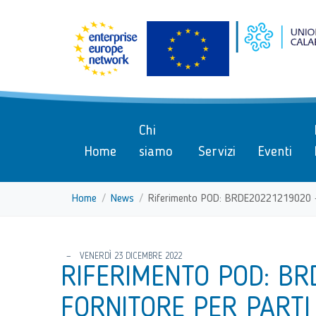
menu di scelta rapida
Vai ai contenuti
Menu di navigazione
Menu di navigazione principa
torna al menu di scelta rapida
Chi
Home
siamo
Servizi
Eventi
Home
News
Riferimento POD: BRDE20221219020 - Ric
torna al menu di scelta rapida
VENERDÌ 23 DICEMBRE 2022
RIFERIMENTO POD: BR
FORNITORE PER PARTI