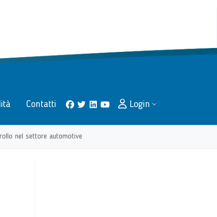
lità
Contatti
Login
facebook
twitter
linkedin
youtube
rollo nel settore automotive