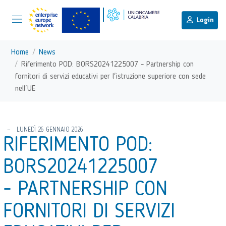
menu di scelta rapida
Menu di navigazione principale
torna al menu di scelta rapida
Login
Vai ai contenuti
Menu di navigazione
Home
News
Riferimento POD: BORS20241225007 - Partnership con
fornitori di servizi educativi per l'istruzione superiore con sede
nell'UE
torna al menu di scelta rapida
LUNEDÌ 26 GENNAIO 2026
RIFERIMENTO POD:
BORS20241225007
- PARTNERSHIP CON
FORNITORI DI SERVIZI