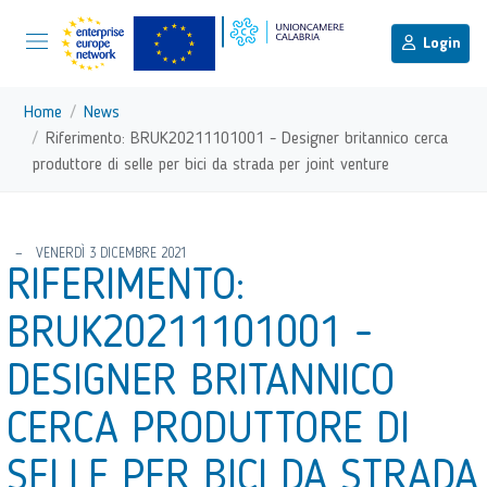
menu di scelta rapida
Menu di navigazione principale
torna al menu di scelta rapida
Login
Vai ai contenuti
Menu di navigazione
Home
News
Riferimento: BRUK20211101001 - Designer britannico cerca
produttore di selle per bici da strada per joint venture
torna al menu di scelta rapida
VENERDÌ 3 DICEMBRE 2021
RIFERIMENTO:
BRUK20211101001 -
DESIGNER BRITANNICO
CERCA PRODUTTORE DI
SELLE PER BICI DA STRADA