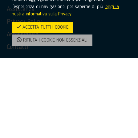
l'esperienza di navigazione, per saperne di più
leggi la
Assistenza
nostra
informativa sulla Privacy
.
Privacy Policy
ACCETTA TUTTI I COOKIE
Accessibilità
RIFIUTA I COOKIE NON ESSENZIALI
Contatti
Contatti
(+39) 0968 51481
bridge@unioncamere-calabria.it
Enterprise Europe Network - Calabria
facebook
twitter
linkedin
youtube