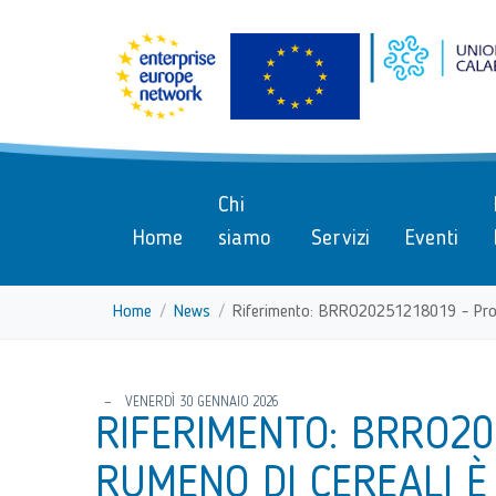
menu di scelta rapida
Vai ai contenuti
Menu di navigazione
Menu di navigazione principa
torna al menu di scelta rapida
Chi
Home
siamo
Servizi
Eventi
Home
News
Riferimento: BRRO20251218019 - Produtto
torna al menu di scelta rapida
VENERDÌ 30 GENNAIO 2026
RIFERIMENTO: BRRO2
RUMENO DI CEREALI È