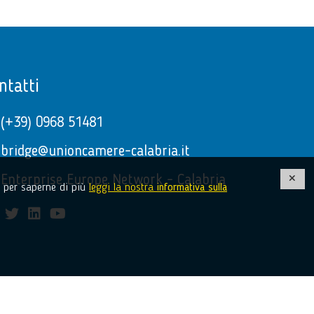
ntatti
(+39) 0968 51481
bridge@unioncamere-calabria.it
Enterprise Europe Network - Calabria
e, per saperne di più
leggi la nostra
informativa sulla
facebook
twitter
linkedin
youtube