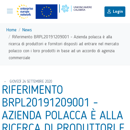
menu di scelta rapida
Menu di navigazione principale
torna al menu di scelta rapida
Login
Vai ai contenuti
Menu di navigazione
Home
News
Riferimento BRPL20191209001 - Azienda polacca è alla
ricerca di produttori e fornitori disposti ad entrare nel mercato
polacco con i loro prodotti in base ad un accordo di agenzia
commerciale
torna al menu di scelta rapida
GIOVEDÌ 24 SETTEMBRE 2020
RIFERIMENTO
BRPL20191209001 -
AZIENDA POLACCA È ALLA
RICERCA DI PRODUTTORI E