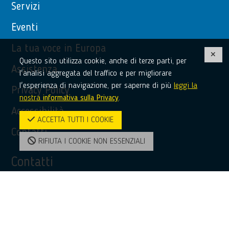
Servizi
Eventi
La tua voce in Europa
Questo sito utilizza cookie, anche di terze parti, per
Assistenza
l'analisi aggregata del traffico e per migliorare
l'esperienza di navigazione, per saperne di più
leggi la
Privacy Policy
nostra
informativa sulla Privacy
.
Accessibilità
ACCETTA TUTTI I COOKIE
Contatti
RIFIUTA I COOKIE NON ESSENZIALI
Contatti
(+39) 0968 51481
bridge@unioncamere-calabria.it