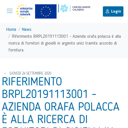
menu di scelta rapida
Menu di navigazione principale
torna al menu di scelta rapida
Login
Vai ai contenuti
Menu di navigazione
Home
News
Riferimento BRPL20191113001 - Azienda orafa polacca è alla
ricerca di fornitori di gioielli in argento unici tramite accordo di
fornitura.
torna al menu di scelta rapida
GIOVEDÌ 24 SETTEMBRE 2020
RIFERIMENTO
BRPL20191113001 -
AZIENDA ORAFA POLACCA
È ALLA RICERCA DI