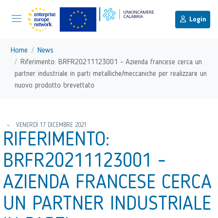
menu di scelta rapida
Menu di navigazione principale
torna al menu di scelta rapida
Login
Vai ai contenuti
Menu di navigazione
Home
News
Riferimento: BRFR20211123001 - Azienda francese cerca un
partner industriale in parti metalliche/meccaniche per realizzare un
nuovo prodotto brevettato
torna al menu di scelta rapida
VENERDÌ 17 DICEMBRE 2021
RIFERIMENTO:
BRFR20211123001 -
AZIENDA FRANCESE CERCA
UN PARTNER INDUSTRIALE