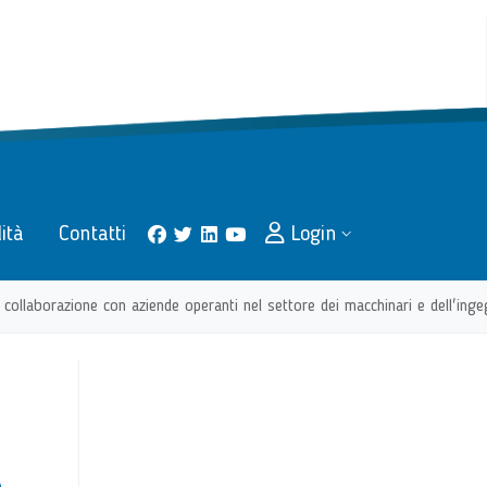
lità
Contatti
Login
facebook
twitter
linkedin
youtube
collaborazione con aziende operanti nel settore dei macchinari e dell'ing
A