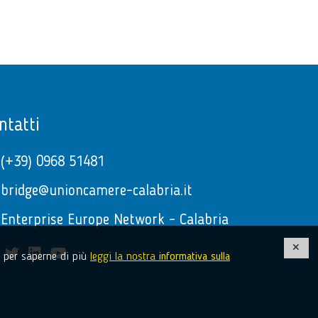
ntatti
(+39) 0968 51481
bridge@unioncamere-calabria.it
Enterprise Europe Network - Calabria
facebook
twitter
linkedin
youtube
e, per saperne di più
leggi la nostra
informativa sulla