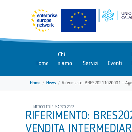
menu di scelta rapida
Vai ai contenuti
Menu di navigazione
Menu di navigazione principa
torna al menu di scelta rapida
Chi
Home
siamo
Servizi
Eventi
Home
News
Riferimento: BRES20211020001 - Agente 
torna al menu di scelta rapida
MERCOLEDÌ 9 MARZO 2022
RIFERIMENTO: BRES20
VENDITA INTERMEDIAR