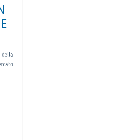
N
 E
della
ercato