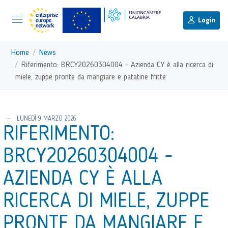
menu di scelta rapida
Menu di navigazione principale
torna al menu di scelta rapida
Login
Vai ai contenuti
Menu di navigazione
Home
News
Riferimento: BRCY20260304004 - Azienda CY è alla ricerca di
miele, zuppe pronte da mangiare e patatine fritte
torna al menu di scelta rapida
LUNEDÌ 9 MARZO 2026
RIFERIMENTO:
BRCY20260304004 -
AZIENDA CY È ALLA
RICERCA DI MIELE, ZUPPE
PRONTE DA MANGIARE E