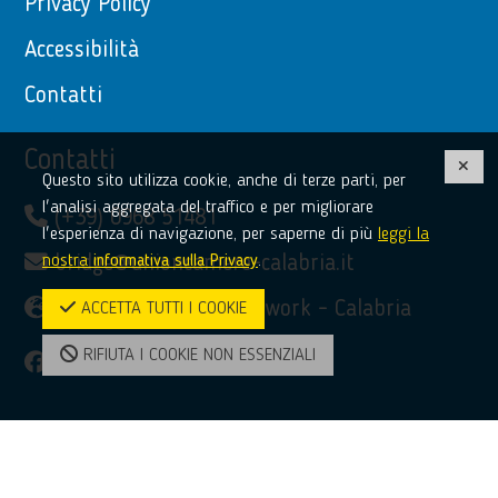
Privacy Policy
Accessibilità
Contatti
Contatti
Questo sito utilizza cookie, anche di terze parti, per
l'analisi aggregata del traffico e per migliorare
(+39) 0968 51481
l'esperienza di navigazione, per saperne di più
leggi la
nostra
informativa sulla Privacy
.
bridge@unioncamere-calabria.it
Enterprise Europe Network - Calabria
ACCETTA TUTTI I COOKIE
RIFIUTA I COOKIE NON ESSENZIALI
facebook
twitter
linkedin
youtube