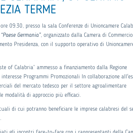
MEZIA TERME
e ore 09.30, presso la sala Conferenze di Unioncamere Calab
 “Paese Germania”
, organizzato dalla Camera di Commercio
imento Presidenza, con il supporto operativo di Unioncamer
Taste of Calabria” ammesso a finanziamento dalla Regione
 interesse Programmi Promozionali In collaborazione all'es
rciali del mercato tedesco per il settore agroalimentare
le modalità di approccio più efficaci.
ttuali di cui potranno beneficiare le imprese calabresi del s
.
iati gli incontri face-to-face con i rappresentanti della Ca