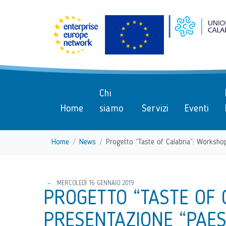
menu di scelta rapida
Vai ai contenuti
Menu di navigazione
Menu di navigazione principa
torna al menu di scelta rapida
Chi
Home
siamo
Servizi
Eventi
Home
News
Progetto “Taste of Calabria”: Worksh
torna al menu di scelta rapida
MERCOLEDÌ 16 GENNAIO 2019
PROGETTO “TASTE OF 
PRESENTAZIONE “PAES