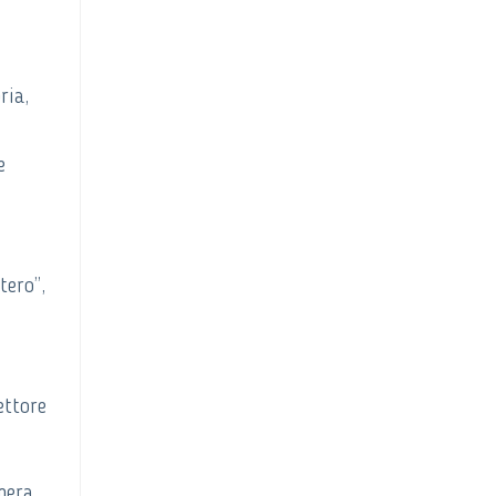
ria,
e
tero”,
ettore
mera