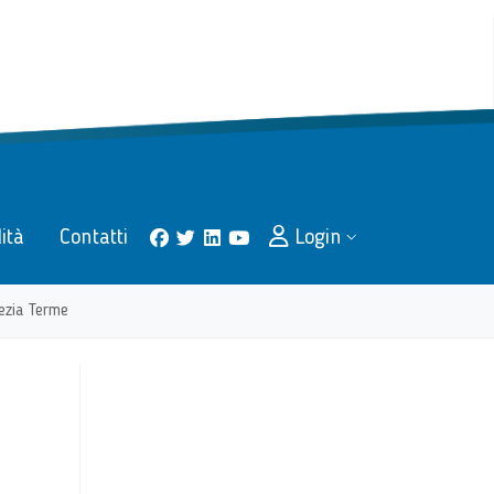
lità
Contatti
Login
facebook
twitter
linkedin
youtube
ezia Terme