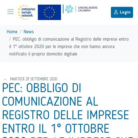
menu di scelta rapida
Menu di navigazione principale
torna al menu di scelta rapida
Login
Vai ai contenuti
Menu di navigazione
Home
News
PEC: obbligo di comunicazione al Registro delle imprese entro
il 1° ottobre 2020 per le imprese che non hanno ancora
notificato il proprio domicilio digitale
torna al menu di scelta rapida
MARTEDÌ 29 SETTEMBRE 2020
PEC: OBBLIGO DI
COMUNICAZIONE AL
REGISTRO DELLE IMPRESE
ENTRO IL 1° OTTOBRE