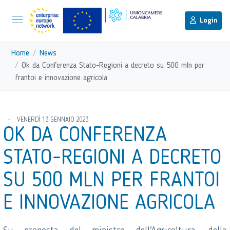
menu di scelta rapida
Menu di navigazione principale
torna al menu di scelta rapida
Login
Vai ai contenuti
Menu di navigazione
Home
News
Ok da Conferenza Stato-Regioni a decreto su 500 mln per
frantoi e innovazione agricola
torna al menu di scelta rapida
VENERDÌ 13 GENNAIO 2023
OK DA CONFERENZA
STATO-REGIONI A DECRETO
SU 500 MLN PER FRANTOI
E INNOVAZIONE AGRICOLA