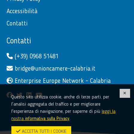
Accessibilità
Contatti
Contatti
(+39) 0968 51481
bridge@unioncamere-calabria.it
Enterprise Europe Network - Calabria
facebook
twitter
linkedin
youtube
Questo sito utilizza cookie, anche di terze parti, per
l'analisi aggregata del traffico e per migliorare
l'esperienza di navigazione, per saperne di più
leggi la
nostra
informativa sulla Privacy
.
ACCETTA TUTTI I COOKIE