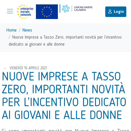
menu di scelta rapida
Menu di navigazione principale
torna al menu di scelta rapida
Login
Vai ai contenuti
Menu di navigazione
Home
News
Nuove Imprese a Tasso Zero, importanti novità per l’incentivo
dedicato ai giovani e alle donne
torna al menu di scelta rapida
VENERDÌ 16 APRILE 2021
NUOVE IMPRESE A TASSO
ZERO, IMPORTANTI NOVITÀ
PER L’INCENTIVO DEDICATO
AI GIOVANI E ALLE DONNE