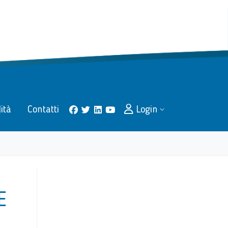
lità
Contatti
Login
facebook
twitter
linkedin
youtube
E