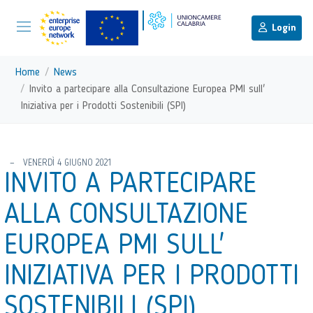
menu di scelta rapida
Menu di navigazione principale
torna al menu di scelta rapida
Login
Vai ai contenuti
Menu di navigazione
Home
News
Invito a partecipare alla Consultazione Europea PMI sull'
Iniziativa per i Prodotti Sostenibili (SPI)
torna al menu di scelta rapida
VENERDÌ 4 GIUGNO 2021
INVITO A PARTECIPARE
ALLA CONSULTAZIONE
EUROPEA PMI SULL'
INIZIATIVA PER I PRODOTTI
SOSTENIBILI (SPI)