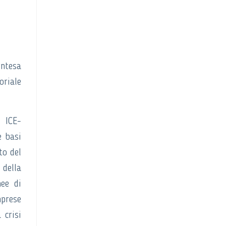
intesa
oriale
e ICE-
e basi
to del
 della
nee di
mprese
 crisi