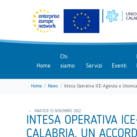
menu di scelta rapida
Vai ai contenuti
Menu di navigazione
Menu di navigazione principa
torna al menu di scelta rapida
Chi
Home
siamo
Servizi
Eventi
Home
News
Intesa Operativa ICE-Agenzia e Unioncam
torna al menu di scelta rapida
MARTEDÌ 15 NOVEMBRE 2022
INTESA OPERATIVA IC
CALABRIA. UN ACCORD