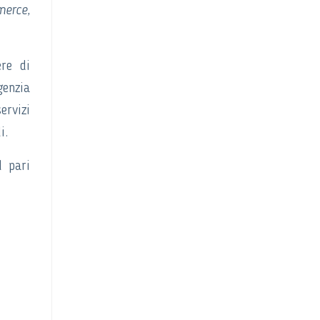
merce,
ere di
genzia
ervizi
i.
l pari