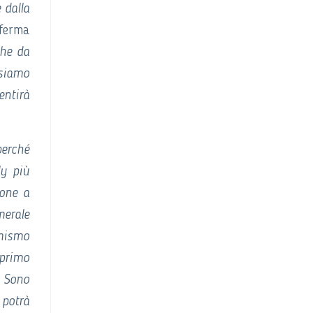
 dalla
ferma
che da
 siamo
entirà
perché
ly più
ione a
merale
amismo
 primo
 Sono
 potrà