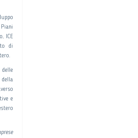
iluppo
 Piani
o, ICE
nto di
tero.
 delle
 della
averso
tive e
estero
mprese