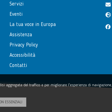
Servizi
Eventi
La tua voce in Europa
Assistenza
Privacy Policy
Accessibilità
Contatti
nalisi aggregata del traffico e per migliorare l'esperienza di navigazion
Sezione Link Utili
torna al menu di scelta rapida
ON ESSENZIALI