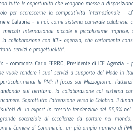
ieno tutte le opportunità che vengono messe a disposizione
tolo per accrescerne la competitività internazionale
– af
ere Calabria
–
e noi, come sistema camerale calabrese, 
ercati internazionali piccole e piccolissime imprese,
rio la collaborazione con ICE- agenzia, che certamente cons
tanti servizi e progettualità".
ia
– commenta
Carlo FERRO, Presidente di ICE Agenzia
-
he vuole rendere i suoi servizi a supporto del Made in Ita
particolarmente le PMI: il focus sul Mezzogiorno, l’attenz
dando sul territorio, la collaborazione col sistema ca
oncamere. Soprattutto l’attenzione verso la Calabria. Il din
isultati di un export in crescita tendenziale del 33,3% nel
rande potenziale di eccellenze da portare nel mondo.
egione e Camere di Commercio, un più ampio numero di PMI