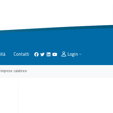
lità
Contatti
Login
facebook
twitter
linkedin
youtube
 imprese calabresi