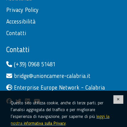
Privacy Policy
Accessibilità
Contatti
Contatti
(+39) 0968 51481
bridge@unioncamere-calabria.it
Enterprise Europe Network - Calabria
facebook
twitter
linkedin
youtube
Questo sito utilizza cookie, anche di terze parti, per
l'analisi aggregata del traffico e per migliorare
l'esperienza di navigazione, per saperne di più
leggi la
nostra
informativa sulla Privacy
.