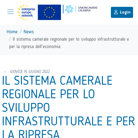
menu di scelta rapida
Menu di navigazione principale
torna al menu di scelta rapida
Login
Vai ai contenuti
Menu di navigazione
Home
News
Il sistema camerale regionale per lo sviluppo infrastrutturale e
per la ripresa dell'economia.
torna al menu di scelta rapida
GIOVEDÌ 16 GIUGNO 2022
IL SISTEMA CAMERALE
REGIONALE PER LO
SVILUPPO
INFRASTRUTTURALE E PER
LA RIPRESA