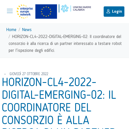
menu di scelta rapida
Menu di navigazione principale
torna al menu di scelta rapida
Login
Vai ai contenuti
Menu di navigazione
Home
News
HORIZON-CL4-2022-DIGITAL-EMERGING-02: Il coordinatore del
consorzio è alla ricerca di un partner interessato a testare robot
per l'ispezione degli edifici.
torna al menu di scelta rapida
GIOVEDÌ 27 OTTOBRE 2022
HORIZON-CL4-2022-
DIGITAL-EMERGING-02: IL
COORDINATORE DEL
CONSORZIO È ALLA