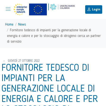
menu di scelta rapida
Menu di navigazione principale
torna al menu di scelta rapida
Login
Vai ai contenuti
Menu di navigazione
Home
News
Fornitore tedesco di impianti per la generazione locale di
energia e calore e per lo stoccaggio di idrogeno cerca un partner
di servizio
torna al menu di scelta rapida
GIOVEDÌ 27 OTTOBRE 2022
FORNITORE TEDESCO DI
IMPIANTI PER LA
GENERAZIONE LOCALE DI
ENERGIA E CALORE E PER