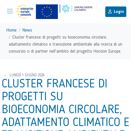
menu di scelta rapida
Menu di navigazione principale
torna al menu di scelta rapida
Login
Vai ai contenuti
Menu di navigazione
Home
News
Cluster francese di progetti su bioeconomia circolare,
adattamento climatico e transizione ambientale alla ricerca di un
consorzio o di partner nell'ambito del progetto Horizon Europe.
torna al menu di scelta rapida
LUNEDÌ 1 GIUGNO 2026
CLUSTER FRANCESE DI
PROGETTI SU
BIOECONOMIA CIRCOLARE,
ADATTAMENTO CLIMATICO E