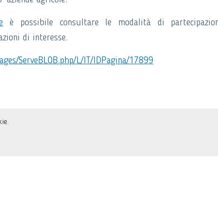
7 aziende agricole.
e
è possibile consultare le modalità di partecipazion
azioni di interesse.
m/pages/ServeBLOB.php/L/IT/IDPagina/17899
ie.