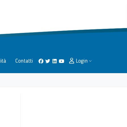
lità
Contatti
Login
facebook
twitter
linkedin
youtube