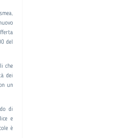
Ismea,
 nuovo
fferta
00 del
li che
tà dei
con un
ado di
lice e
cole è