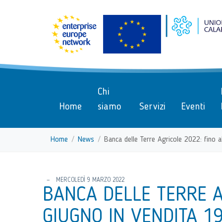
menu di scelta rapida
Vai ai contenuti
Menu di navigazione
Menu di navigazione principa
torna al menu di scelta rapida
Chi
Home
siamo
Servizi
Eventi
Home
News
Banca delle Terre Agricole 2022: fino a
torna al menu di scelta rapida
MERCOLEDÌ 9 MARZO 2022
BANCA DELLE TERRE A
GIUGNO IN VENDITA 19