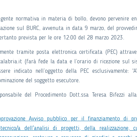
igente normativa in materia di bollo, devono pervenire en
cazione sul BURC, avvenuta in data 9 marzo, del provved
pertanto prevista per le ore 12:00 del 28 marzo 2023.
ente tramite posta elettronica certificata (PEC) attrave
alabria.it (farà fede la data e l’orario di ricezione sul s
ssere indicato nell’oggetto della PEC esclusivamente: “
ominazione del soggetto esecutore.
ponsabile del Procedimento Dott.ssa Teresa Bifezzi all
rovazione Avviso pubblico per il finanziamento di pro
ecnico/a dell'analisi di progetti, della realizzazione, 