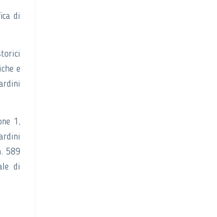
ica di
torici
iche e
ardini
one 1,
ardini
n. 589
le di