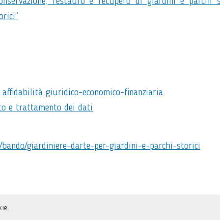
nservazione, restauro e recupero di giardini e parchi s
orici”
 affidabilità giuridico-economico-finanziaria
to e trattamento dei dati
t/bando/giardiniere-darte-per-giardini-e-parchi-storici
ie.