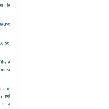
per la
ativo
corso,
iliera
rienza
ati in
ne nel
arie a