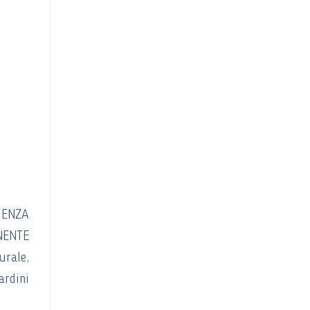
LIENZA
ONENTE
urale,
ardini