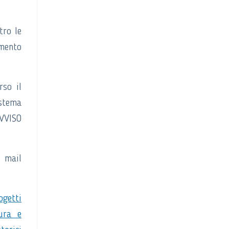
tro le
imento
rso il
istema
AVVISO
a mail
getti
cura e