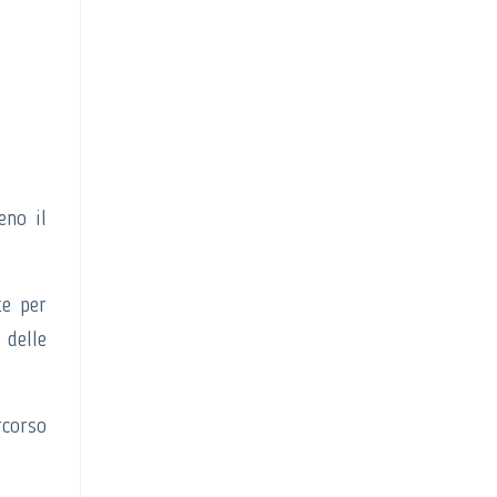
eno il
te per
 delle
corso