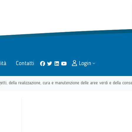
lità
Contatti
Login
facebook
twitter
linkedin
youtube
getti, della realizzazione, cura e manutenzione delle aree verdi e della cons