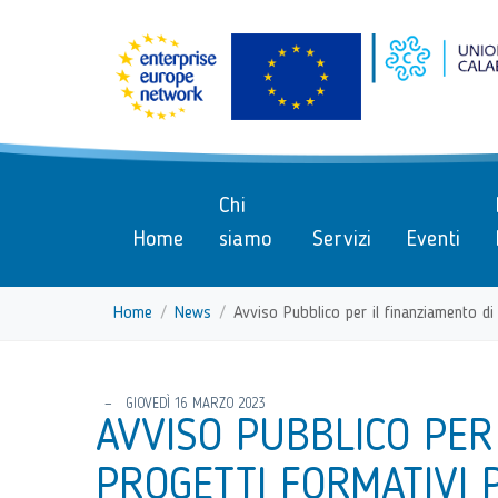
menu di scelta rapida
Vai ai contenuti
Menu di navigazione
Menu di navigazione principa
torna al menu di scelta rapida
Chi
Home
siamo
Servizi
Eventi
Home
News
Avviso Pubblico per il finanziamento di 
torna al menu di scelta rapida
GIOVEDÌ 16 MARZO 2023
AVVISO PUBBLICO PER
PROGETTI FORMATIVI 