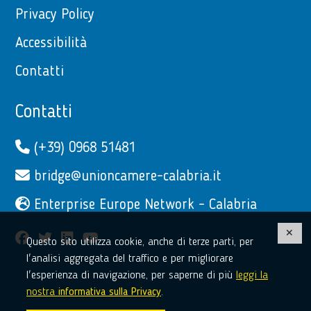
Privacy Policy
Accessibilità
Contatti
Contatti
(+39) 0968 51481
bridge@unioncamere-calabria.it
Enterprise Europe Network - Calabria
facebook
twitter
linkedin
youtube
Questo sito utilizza cookie, anche di terze parti, per
l'analisi aggregata del traffico e per migliorare
l'esperienza di navigazione, per saperne di più
leggi la
nostra
informativa sulla Privacy
.