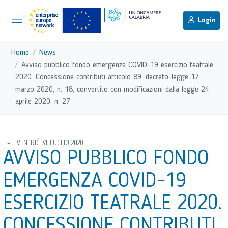
menu di scelta rapida
Menu di navigazione principale
torna al menu di scelta rapida
Login
Vai ai contenuti
Menu di navigazione
Home
News
Avviso pubblico fondo emergenza COVID-19 esercizio teatrale
2020. Concessione contributi articolo 89, decreto-legge 17
marzo 2020, n. 18, convertito con modificazioni dalla legge 24
aprile 2020, n. 27
torna al menu di scelta rapida
VENERDÌ 31 LUGLIO 2020
AVVISO PUBBLICO FONDO
EMERGENZA COVID-19
ESERCIZIO TEATRALE 2020.
CONCESSIONE CONTRIBUTI