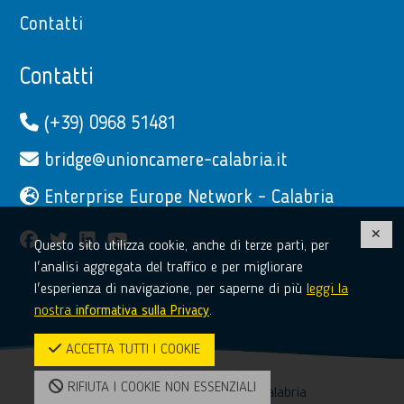
Contatti
Contatti
(+39) 0968 51481
bridge@unioncamere-calabria.it
Enterprise Europe Network - Calabria
facebook
twitter
linkedin
youtube
Questo sito utilizza cookie, anche di terze parti, per
l'analisi aggregata del traffico e per migliorare
l'esperienza di navigazione, per saperne di più
leggi la
nostra
informativa sulla Privacy
.
ACCETTA TUTTI I COOKIE
RIFIUTA I COOKIE NON ESSENZIALI
© 2017-2026 Unioncamere Calabria