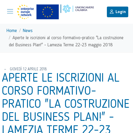
menu di scelta rapida
Menu di navigazione principale
torna al menu di scelta rapida
Login
Vai ai contenuti
Menu di navigazione
Home
News
Aperte le iscrizioni al corso formativo-pratico "La costruzione
del Business Plan!" - Lamezia Terme 22-23 maggio 2018
torna al menu di scelta rapida
GIOVEDÌ 12 APRILE 2018
APERTE LE ISCRIZIONI AL
CORSO FORMATIVO-
PRATICO "LA COSTRUZIONE
DEL BUSINESS PLAN!" -
LAMEZIA TERME 22-23